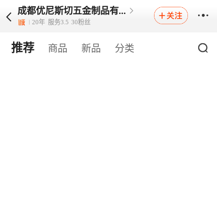
成都优尼斯切五金制品有...
20
年
服务
3.5
30
粉丝
推荐
商品
新品
分类